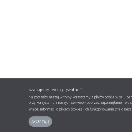
Szanujemy Twoją prywatność
Na potrzeby naszej witryny korzystamy z plików cookie w celu pe
przy korzystaniu z naszych serwisów poprzez zapamiętanie Twoich
Więcej informacji o plikach cookies i ich funkcjonowaniu znajdzies
AKCEPTUJĘ