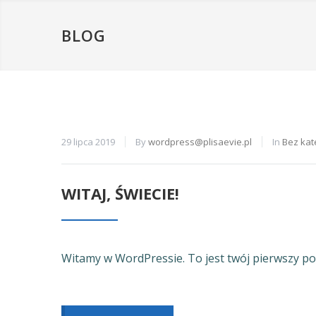
BLOG
29 lipca 2019
By
wordpress@plisaevie.pl
In
Bez kat
WITAJ, ŚWIECIE!
Witamy w WordPressie. To jest twój pierwszy post