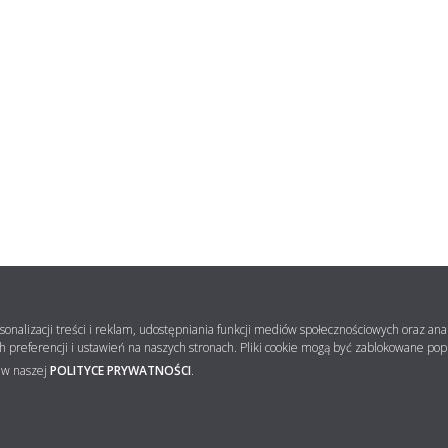
rsonalizacji treści i reklam, udostępniania funkcji mediów społecznościowych oraz 
 preferencji i ustawień na naszych stronach. Pliki cookie mogą być zablokowane po
z w naszej
POLITYCE PRYWATNOŚCI
.