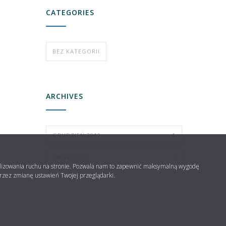
CATEGORIES
BEZ KATEGORII
ARCHIVES
GRUDZIEŃ 2019
1
LIPIEC 2019
1
analizowania ruchu na stronie. Pozwala nam to zapewnić maksymalną wygodę
przez zmianę ustawień Twojej przeglądarki.